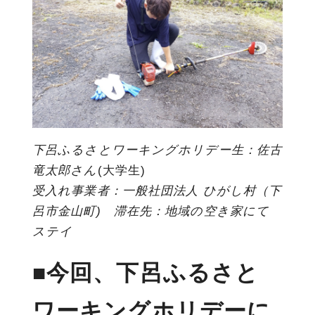
下呂ふるさとワーキングホリデー生：佐古
竜太郎さん
(大学生)
受入れ事業者：一般社団法人 ひがし村（下
呂市金山町) 滞在先：地域の空き家にて
ステイ
■今回、下呂ふるさと
ワーキングホリデーに